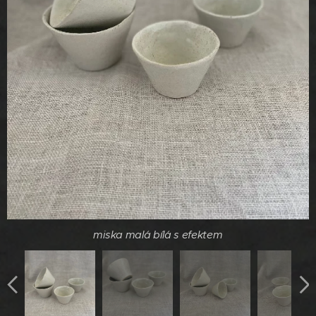
miska malá bílá s efektem
miska malá bílá s efektem
miska malá bílá s efektem