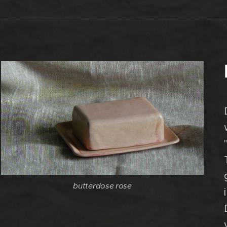
butterdose rose
butterdose rose
butterdose rose