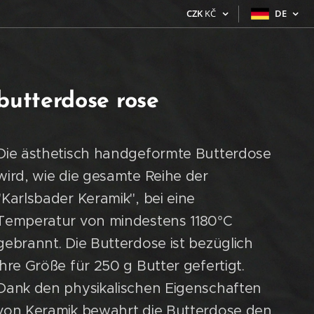
CZK
KČ
DE
butterdose rose
Die ästhetisch handgeformte Butterdose
wird, wie die gesamte Reihe der
"Karlsbader Keramik", bei eine
Temperatur von mindestens 1180°C
gebrannt. Die Butterdose ist bezüglich
ihre Größe für 250 g Butter gefertigt.
Dank den physikalischen Eigenschaften
von Keramik bewahrt die Butterdose den