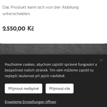
Das Produkt kann sich von der Abbilung
unterscheiden.
2.550,00
Kč
Cookies
Sprachen
Používáme cookies, abychom zajistili správné fungování a
Čeština
Deutsch
bezpečnost našich stránek. Tím vám můžeme zajistit tu
Währung
nejlepší zkušenost při jejich návštěvě.
CZK Kč
EUR €
CHF
Přijmout nezbytné
Přijmout vše
Zum Warenkorb hinzufügen
Erweiterte Einstellungen öffnen